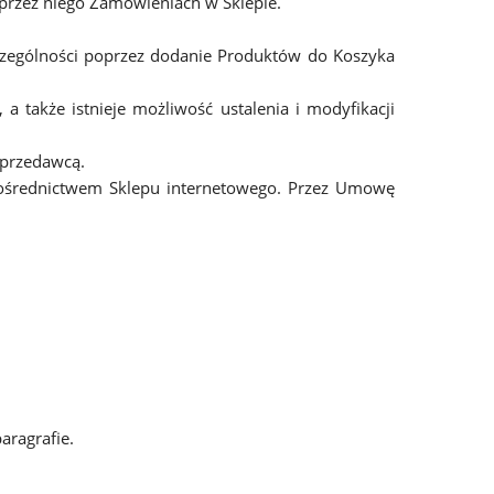
 przez niego Zamówieniach w Sklepie.
czególności poprzez dodanie Produktów do Koszyka
także istnieje możliwość ustalenia i modyfikacji
Sprzedawcą.
ośrednictwem Sklepu internetowego. Przez Umowę
ragrafie.