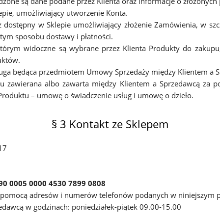
dzone są dane podane przez Klienta oraz informacje o złożonych
epie, umożliwiający utworzenie Konta.
z dostępny w Sklepie umożliwiający złożenie Zamówienia, w sz
ym sposobu dostawy i płatności.
rym widoczne są wybrane przez Klienta Produkty do zakupu, a 
uktów.
sługa będąca przedmiotem Umowy Sprzedaży między Klientem a 
 zawierana albo zawarta między Klientem a Sprzedawcą za p
 Produktu – umowę o świadczenie usług i umowę o dzieło.
§ 3 Kontakt ze Sklepem
17
90 0005 0000 4530 7899 0808
 pomocą adresów i numerów telefonów podanych w niniejszym pa
zedawcą w godzinach: poniedziałek-piątek 09.00-15.00