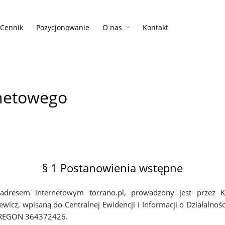
Cennik
Pozycjonowanie
O nas
Kontakt
rnetowego
§ 1 Postanowienia wstępne
resem internetowym torrano.pl, prowadzony jest przez Krz
wicz, wpisaną do Centralnej Ewidencji i Informacji o Działalno
, REGON 364372426.