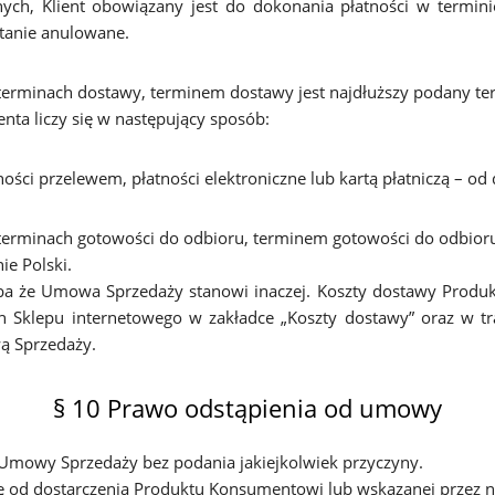
cznych, Klient obowiązany jest do dokonania płatności w term
tanie anulowane.
rminach dostawy, terminem dostawy jest najdłuższy podany te
nta liczy się w następujący sposób:
ości przelewem, płatności elektroniczne lub kartą płatniczą – 
rminach gotowości do odbioru, terminem gotowości do odbioru 
ie Polski.
ba że Umowa Sprzedaży stanowi inaczej. Koszty dostawy Produktu
h Sklepu internetowego w zakładce „Koszty dostawy” oraz w tr
wą Sprzedaży.
§ 10 Prawo odstąpienia od umowy
Umowy Sprzedaży bez podania jakiejkolwiek przyczyny.
ę od dostarczenia Produktu Konsumentowi lub wskazanej przez ni