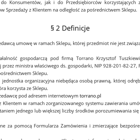
 do Konsumentów, jak i do Przedsiębiorców korzystających z
ów Sprzedaży z Klientem na odległość za pośrednictwem Sklepu.
§ 2 Definicje
edawcą umowę w ramach Sklepu, której przedmiot nie jest związan
łalność gospodarczą pod firmą Torrano Krzysztof Tuszkiewic
ej przez ministra właściwego ds. gospodarki, NIP 928-201-82-2
pośrednictwem Sklepu.
 i jednostka organizacyjna niebędąca osobą prawną, której odr
ra korzysta ze Sklepu.
przedawcę pod adresem internetowym
torrano.pl
 Klientem w ramach zorganizowanego systemu zawierania umów 
staniem jednego lub większej liczby środków porozumiewania się
dane za pomocą Formularza Zamówienia i zmierzające bezpoś