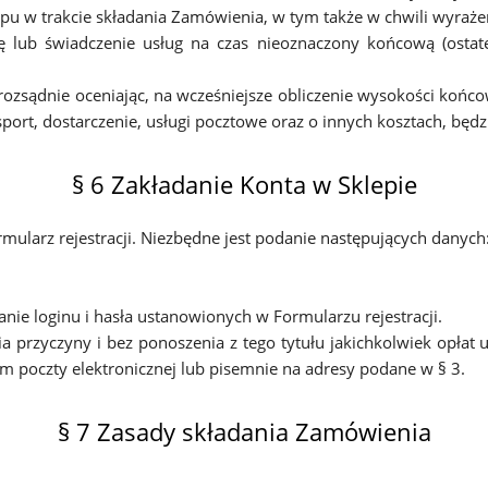
lepu w trakcie składania Zamówienia, w tym także w chwili wyraż
ub świadczenie usług na czas nieoznaczony końcową (ostatec
sądnie oceniając, na wcześniejsze obliczenie wysokości końcowe
nsport, dostarczenie, usługi pocztowe oraz o innych kosztach, będ
§ 6 Zakładanie Konta w Sklepie
mularz rejestracji. Niezbędne jest podanie następujących danych
ie loginu i hasła ustanowionych w Formularzu rejestracji.
ia przyczyny i bez ponoszenia z tego tytułu jakichkolwiek opła
m poczty elektronicznej lub pisemnie na adresy podane w § 3.
§ 7 Zasady składania Zamówienia