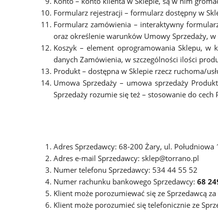
Konto – konto klienta w Sklepie, są w nim groma
Formularz rejestracji – formularz dostępny w Skl
Formularz zamówienia – interaktywny formular
oraz określenie warunków Umowy Sprzedaży, w t
Koszyk – element oprogramowania Sklepu, w któ
danych Zamówienia, w szczególności ilości prod
Produkt – dostępna w Sklepie rzecz ruchoma/u
Umowa Sprzedaży – umowa sprzedaży Produktu
Sprzedaży rozumie się też – stosowanie do cech
Adres Sprzedawcy: 68-200 Żary, ul. Południowa 
Adres e-mail Sprzedawcy: sklep@torrano.pl
Numer telefonu Sprzedawcy: 534 44 55 52
Numer rachunku bankowego Sprzedawcy:
68 24
Klient może porozumiewać się ze Sprzedawcą za
Klient może porozumieć się telefonicznie ze Spr