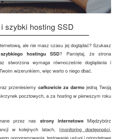
 i szybki hosting SSD
nternetową, ale nie masz czasu jej doglądać? Szukasz
z
szybkiego hostingu SSD
? Pamiętaj, że strona
 raz stworzona wymaga równocześnie doglądania i
 Twoim wizerunkiem, więc warto o niego dbać.
teraz przeniesiemy
całkowicie za darmo
jedną Twoją
 skrzynek pocztowych, a za hosting w pierwszym roku
onane przez nas
strony internetowe
Międzybórz
ancji w kolejnych latach, (
monitoring dostępności
,
owego oprogramowania
,
testowanie usługi i priorytetowe