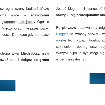
asz ograniczony budżet? Może
Jesteś blogerem i jednocześn
marzy Ci się
profesjonalny bl
strona www
w
rozliczeniu
z
gwarancją stałej ceny
. Ogólnie
Po pierwsze zapewniamy migr
w Międzyborzu i nie przejmować
Blogger
, na własny serwer i 
echcesz. Do czasu gdy opłacasz
opiekę techniczną i konfigur
szkolenie z obsługi oraz rad
Wszystko po to byś mógł się
 strona www Międzybórz, niski
w pełni niezależnym.
prawdź sam i
dołącz do grona