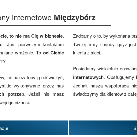
ony internetowe
Międzybórz
cie, to nie ma Cię w biznesie
.
Zadbamy o to, by wykonana pr
eci. Jest pierwszym kontaktem
Twojej firmy i osoby, gdyż je
omniane wrażenie. To
od Ciebie
klienta z sieci.
rz?
Posiadamy wieloletnie doświa
internetowych
. Obsługujemy 
w, lub należałoby ją odświeżyć,
zystkie wykonywane przez nas
Jednak nasza współpraca nie 
ch potrzeb
. Jeżeli nie masz
świadczymy dla klientów z całej
wojego biznesu.
acje
S