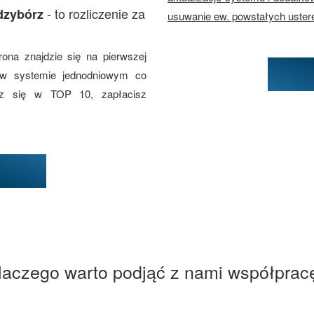
- to rozliczenie za
dzybórz
usuwanie ew. powstałych uster
rona znajdzie się na pierwszej
 w systemie jednodniowym co
esz się w TOP 10, zapłacisz
laczego warto podjąć z nami współprac