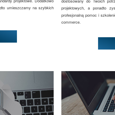
andardy projektowe. Dodatkowo
dostosowany do Twoich potr
adto umieszczamy na szybkich
projektowych, a ponadto z
profesjonalną pomoc i szkolen
commerce.
w