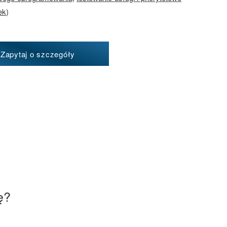
ek
)
Zapytaj o szczegóły
ę?