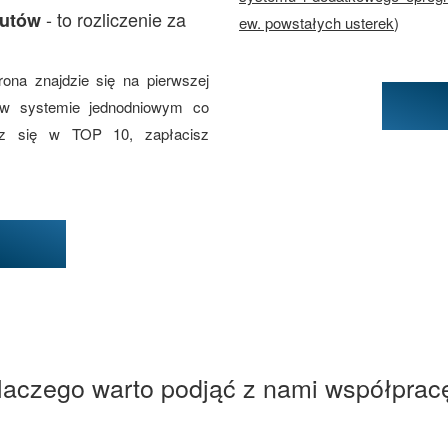
- to rozliczenie za
rutów
ew. powstałych usterek
)
rona znajdzie się na pierwszej
 w systemie jednodniowym co
esz się w TOP 10, zapłacisz
laczego warto podjąć z nami współprac