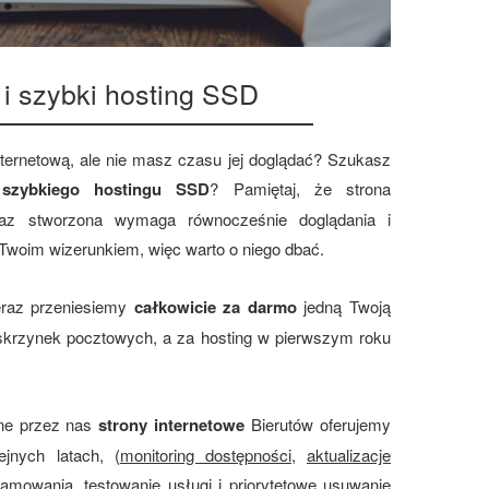
 i szybki hosting SSD
nternetową, ale nie masz czasu jej doglądać? Szukasz
z
szybkiego hostingu SSD
? Pamiętaj, że strona
 raz stworzona wymaga równocześnie doglądania i
 Twoim wizerunkiem, więc warto o niego dbać.
teraz przeniesiemy
całkowicie za darmo
jedną Twoją
 skrzynek pocztowych, a za hosting w pierwszym roku
ne przez nas
strony internetowe
Bierutów oferujemy
ejnych latach, (
monitoring dostępności
,
aktualizacje
ramowania
,
testowanie usługi i priorytetowe usuwanie