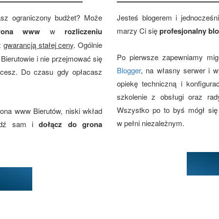
asz ograniczony budżet? Może
Jesteś blogerem i jednocześn
marzy Ci się
profesjonalny bl
strona www
w
rozliczeniu
z
gwarancją stałej ceny
. Ogólnie
Po pierwsze zapewniamy migr
Bierutowie i nie przejmować się
Blogger
, na własny serwer i 
hcesz. Do czasu gdy opłacasz
opiekę techniczną i konfigur
szkolenie z obsługi oraz rad
Wszystko po to byś mógł się
rona www Bierutów, niski wkład
w pełni niezależnym.
awdź sam i
dołącz do grona