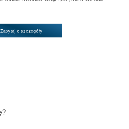
Zapytaj o szczegóły
ę?