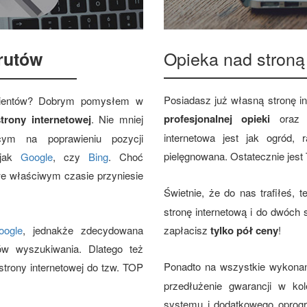
Opieka nad stroną
rutów
Posiadasz już własną stronę i
klientów? Dobrym pomysłem w
profesjonalnej opieki
ora
trony internetowej
. Nie mniej
internetowa jest jak ogród,
cym na poprawieniu pozycji
pielęgnowana. Ostatecznie jest
 jak
Google
, czy
Bing
. Choć
we właściwym czasie przyniesie
Świetnie, że do nas trafiłeś, 
stronę internetową i do dwóch
oogle
, jednakże zdecydowana
zapłacisz
tylko pół ceny
!
ów wyszukiwania. Dlatego też
Ponadto na wszystkie wykona
trony internetowej do tzw. TOP
przedłużenie gwarancji w kol
systemu i dodatkowego oprog