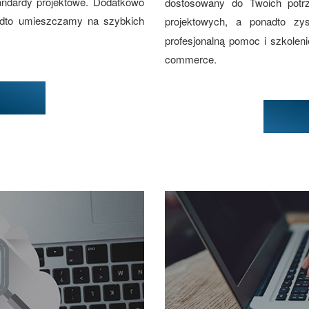
andardy projektowe. Dodatkowo
dostosowany do Twoich potr
adto umieszczamy na szybkich
projektowych, a ponadto z
profesjonalną pomoc i szkolen
commerce.
w