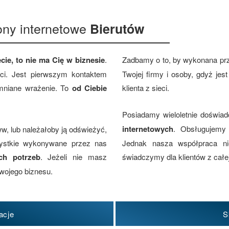
ony internetowe
Bierutów
cie, to nie ma Cię w biznesie
.
Zadbamy o to, by wykonana pr
eci. Jest pierwszym kontaktem
Twojej firmy i osoby, gdyż je
omniane wrażenie. To
od Ciebie
klienta z sieci.
Posiadamy wieloletnie doświa
internetowych
. Obsługujemy 
w, lub należałoby ją odświeżyć,
zystkie wykonywane przez nas
Jednak nasza współpraca nie
ch potrzeb
. Jeżeli nie masz
świadczymy dla klientów z całej
wojego biznesu.
acje
S