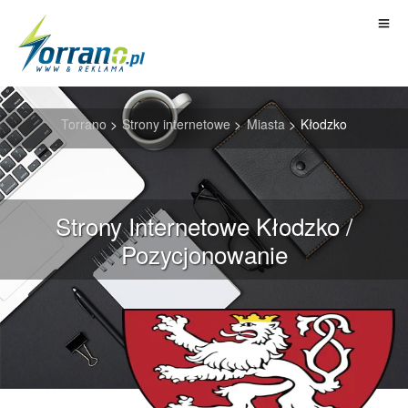
Torrano
>
Strony internetowe
>
Miasta
>
Kłodzko
Strony Internetowe Kłodzko /
Pozycjonowanie