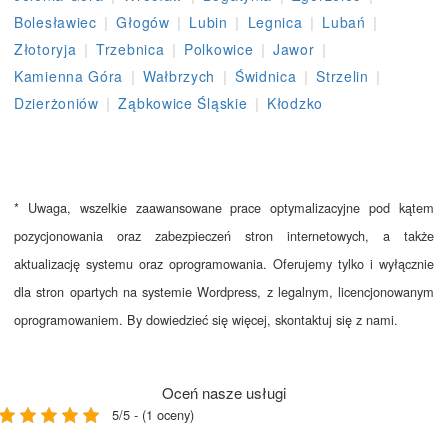
|
|
|
|
|
Bolesławiec
Głogów
Lubin
Legnica
Lubań
|
|
|
|
Złotoryja
Trzebnica
Polkowice
Jawor
|
|
|
|
Kamienna Góra
Wałbrzych
Świdnica
Strzelin
|
|
Dzierżoniów
Ząbkowice Śląskie
Kłodzko
* Uwaga, wszelkie zaawansowane prace optymalizacyjne pod kątem
pozycjonowania oraz zabezpieczeń stron internetowych, a także
aktualizację systemu oraz oprogramowania. Oferujemy tylko i wyłącznie
dla stron opartych na systemie Wordpress, z legalnym, licencjonowanym
oprogramowaniem. By dowiedzieć się więcej, skontaktuj się z nami.
Oceń nasze usługi
5/5 - (1 oceny)