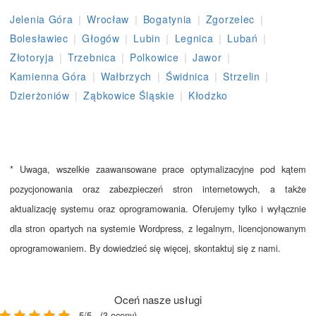
|
|
|
|
Jelenia Góra
Wrocław
Bogatynia
Zgorzelec
|
|
|
|
|
Bolesławiec
Głogów
Lubin
Legnica
Lubań
|
|
|
|
Złotoryja
Trzebnica
Polkowice
Jawor
|
|
|
|
Kamienna Góra
Wałbrzych
Świdnica
Strzelin
|
|
Dzierżoniów
Ząbkowice Śląskie
Kłodzko
* Uwaga, wszelkie zaawansowane prace optymalizacyjne pod kątem
pozycjonowania oraz zabezpieczeń stron internetowych, a także
aktualizację systemu oraz oprogramowania. Oferujemy tylko i wyłącznie
dla stron opartych na systemie Wordpress, z legalnym, licencjonowanym
oprogramowaniem. By dowiedzieć się więcej, skontaktuj się z nami.
Oceń nasze usługi
5/5 - (3 oceny)