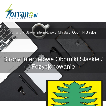
Torrano
>
Strony internetowe
>
Miasta
>
Oborniki Śląskie
Strony Internetowe Oborniki Śląskie /
Pozycjonowanie