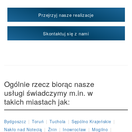
Przejrzyj nasze realizacje
Skontaktuj się z nami
Ogólnie rzecz biorąc nasze
usługi świadczymy m.in. w
takich miastach jak:
|
|
|
|
Bydgoszcz
Toruń
Tuchola
Sępólno Krajeńskie
|
|
|
|
Nakło nad Notecią
Żnin
Inowrocław
Mogilno