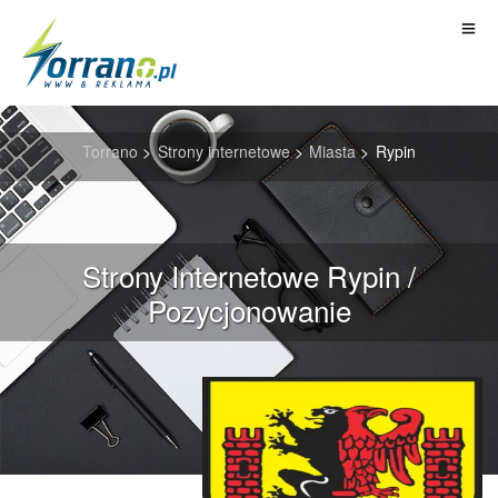
Torrano
>
Strony internetowe
>
Miasta
>
Rypin
Strony Internetowe Rypin /
Pozycjonowanie