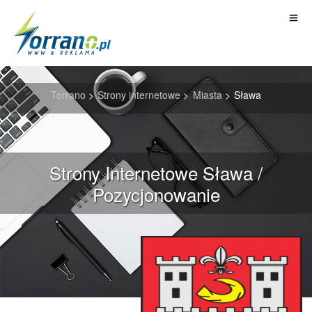
Torrano
>
Strony internetowe
>
Miasta
>
Sława
Strony Internetowe Sława /
Pozycjonowanie