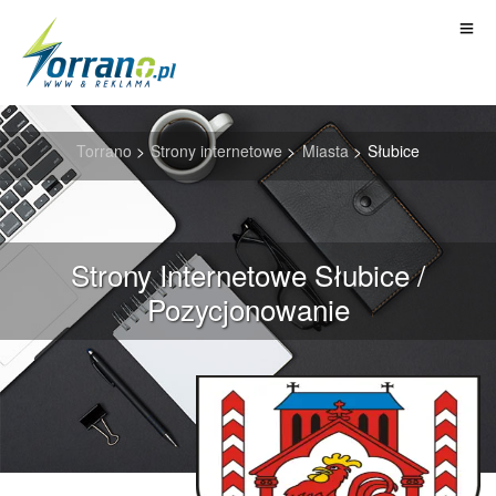
Torrano
>
Strony internetowe
>
Miasta
>
Słubice
Strony Internetowe Słubice /
Pozycjonowanie