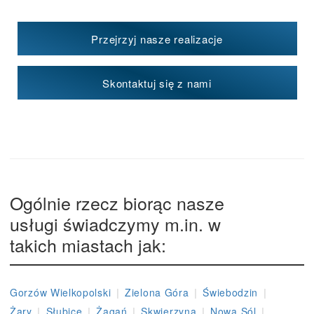
Przejrzyj nasze realizacje
Skontaktuj się z nami
Ogólnie rzecz biorąc nasze
usługi świadczymy m.in. w
takich miastach jak:
|
|
|
Gorzów Wielkopolski
Zielona Góra
Świebodzin
|
|
|
|
|
Żary
Słubice
Żagań
Skwierzyna
Nowa Sól