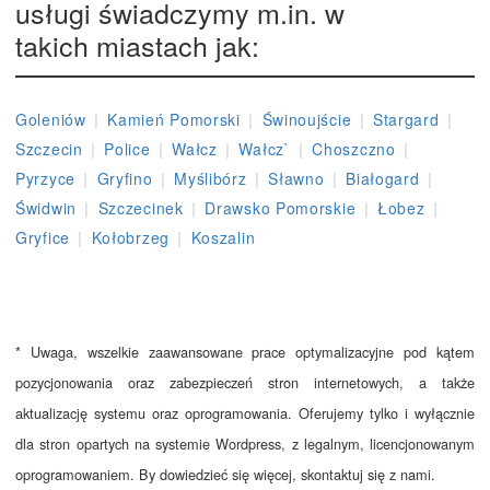
usługi świadczymy m.in. w
takich miastach jak:
|
|
|
|
Goleniów
Kamień Pomorski
Świnoujście
Stargard
|
|
|
|
|
Szczecin
Police
Wałcz
Wałcz`
Choszczno
|
|
|
|
|
Pyrzyce
Gryfino
Myślibórz
Sławno
Białogard
|
|
|
|
Świdwin
Szczecinek
Drawsko Pomorskie
Łobez
|
|
Gryfice
Kołobrzeg
Koszalin
* Uwaga, wszelkie zaawansowane prace optymalizacyjne pod kątem
pozycjonowania oraz zabezpieczeń stron internetowych, a także
aktualizację systemu oraz oprogramowania. Oferujemy tylko i wyłącznie
dla stron opartych na systemie Wordpress, z legalnym, licencjonowanym
oprogramowaniem. By dowiedzieć się więcej, skontaktuj się z nami.