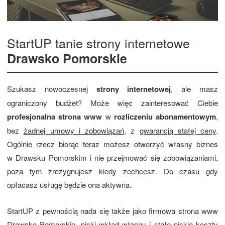
StartUP tanie strony internetowe
Drawsko Pomorskie
Szukasz nowoczesnej
strony internetowej
, ale masz
ograniczony budżet? Może więc zainteresować Ciebie
profesjonalna strona www
w
rozliczeniu abonamentowym
,
bez
żadnej umowy i zobowiązań
, z
gwarancją stałej ceny
.
Ogólnie rzecz biorąc teraz możesz otworzyć własny biznes
w Drawsku Pomorskim i nie przejmować się zobowiązaniami,
poza tym zrezygnujesz kiedy zechcesz. Do czasu gdy
opłacasz usługę będzie ona aktywna.
StartUP z pewnością nada się także jako firmowa strona www
Drawsko Pomorskie, niski wkład własny i stałe niskie koszty