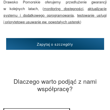
Drawsko Pomorskie oferujemy przedłużenie gwarancji
w kolejnych latach, (
monitoring dostępności
,
aktualizacje
systemu i dodatkowego oprogramowania
,
testowanie usługi
i priorytetowe usuwanie ew. powstałych usterek
)
Zapytaj o szczegóły
Dlaczego warto podjąć z nami
współpracę?