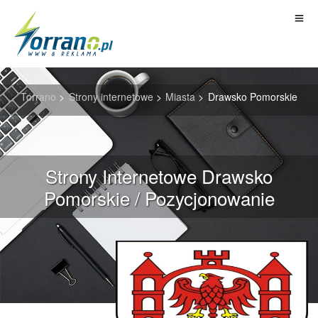
Torrano
>
Strony internetowe
>
Miasta
>
Drawsko Pomorskie
Strony Internetowe Drawsko
Pomorskie / Pozycjonowanie