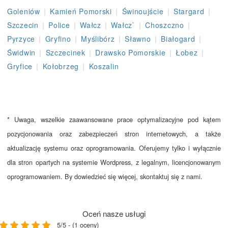
|
|
|
|
Goleniów
Kamień Pomorski
Świnoujście
Stargard
|
|
|
|
|
Szczecin
Police
Wałcz
Wałcz`
Choszczno
|
|
|
|
|
Pyrzyce
Gryfino
Myślibórz
Sławno
Białogard
|
|
|
|
Świdwin
Szczecinek
Drawsko Pomorskie
Łobez
|
|
Gryfice
Kołobrzeg
Koszalin
* Uwaga, wszelkie zaawansowane prace optymalizacyjne pod kątem
pozycjonowania oraz zabezpieczeń stron internetowych, a także
aktualizację systemu oraz oprogramowania. Oferujemy tylko i wyłącznie
dla stron opartych na systemie Wordpress, z legalnym, licencjonowanym
oprogramowaniem. By dowiedzieć się więcej, skontaktuj się z nami.
Oceń nasze usługi
5/5 - (1 oceny)