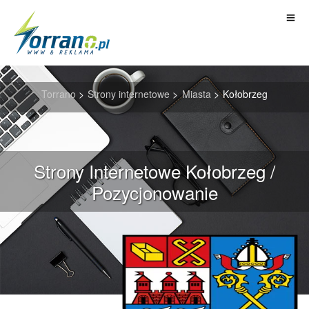
Torrano
>
Strony internetowe
>
Miasta
>
Kołobrzeg
Strony Internetowe Kołobrzeg /
Pozycjonowanie