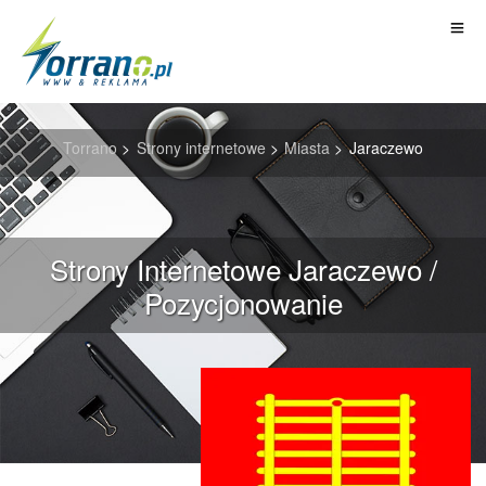
Torrano
>
Strony internetowe
>
Miasta
>
Jaraczewo
Strony Internetowe Jaraczewo /
Pozycjonowanie