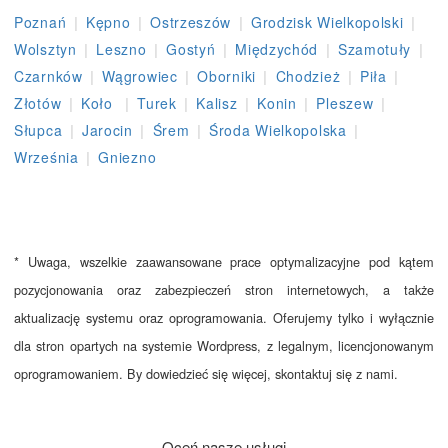
|
|
|
|
Poznań
Kępno
Ostrzeszów
Grodzisk Wielkopolski
|
|
|
|
|
Wolsztyn
Leszno
Gostyń
Międzychód
Szamotuły
|
|
|
|
|
Czarnków
Wągrowiec
Oborniki
Chodzież
Piła
|
|
|
|
|
|
Złotów
Koło
Turek
Kalisz
Konin
Pleszew
|
|
|
|
Słupca
Jarocin
Śrem
Środa Wielkopolska
|
Września
Gniezno
* Uwaga, wszelkie zaawansowane prace optymalizacyjne pod kątem
pozycjonowania oraz zabezpieczeń stron internetowych, a także
aktualizację systemu oraz oprogramowania. Oferujemy tylko i wyłącznie
dla stron opartych na systemie Wordpress, z legalnym, licencjonowanym
oprogramowaniem. By dowiedzieć się więcej, skontaktuj się z nami.
Oceń nasze usługi