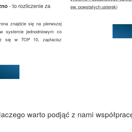
- to rozliczenie za
zno
ew. powstałych usterek
)
rona znajdzie się na pierwszej
 w systemie jednodniowym co
esz się w TOP 10, zapłacisz
laczego warto podjąć z nami współprac