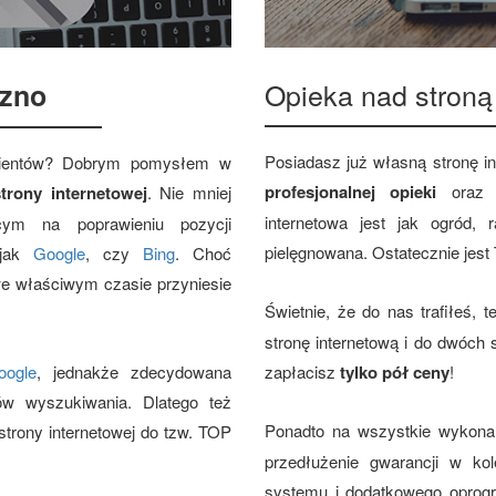
Opieka nad stroną
zno
Posiadasz już własną stronę i
klientów? Dobrym pomysłem w
profesjonalnej opieki
ora
trony internetowej
. Nie mniej
internetowa jest jak ogród,
cym na poprawieniu pozycji
pielęgnowana. Ostatecznie jest
 jak
Google
, czy
Bing
. Choć
we właściwym czasie przyniesie
Świetnie, że do nas trafiłeś, 
stronę internetową i do dwóch
oogle
, jednakże zdecydowana
zapłacisz
tylko pół ceny
!
ów wyszukiwania. Dlatego też
Ponadto na wszystkie wykon
trony internetowej do tzw. TOP
przedłużenie gwarancji w kol
systemu i dodatkowego oprog