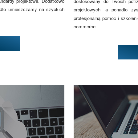
andardy projektowe. Dodatkowo
dostosowany do Twoich potr
adto umieszczamy na szybkich
projektowych, a ponadto z
profesjonalną pomoc i szkolen
commerce.
w