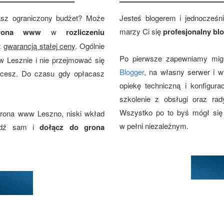
asz ograniczony budżet? Może
Jesteś blogerem i jednocześn
marzy Ci się
profesjonalny bl
strona www
w
rozliczeniu
z
gwarancją stałej ceny
. Ogólnie
Po pierwsze zapewniamy migr
w Lesznie i nie przejmować się
Blogger
, na własny serwer i 
hcesz. Do czasu gdy opłacasz
opiekę techniczną i konfigur
szkolenie z obsługi oraz rad
Wszystko po to byś mógł się
trona www Leszno, niski wkład
w pełni niezależnym.
awdź sam i
dołącz do grona