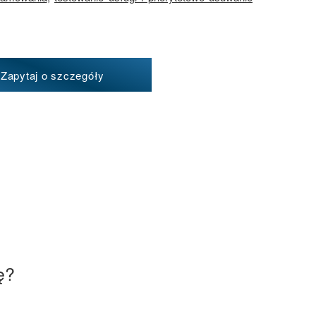
Zapytaj o szczegóły
ę?