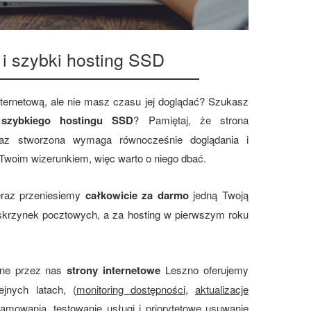
 i szybki hosting SSD
nternetową, ale nie masz czasu jej doglądać? Szukasz
z
szybkiego hostingu SSD
? Pamiętaj, że strona
 raz stworzona wymaga równocześnie doglądania i
 Twoim wizerunkiem, więc warto o niego dbać.
teraz przeniesiemy
całkowicie za darmo
jedną Twoją
 skrzynek pocztowych, a za hosting w pierwszym roku
ane przez nas
strony internetowe
Leszno oferujemy
ejnych latach, (
monitoring dostępności
,
aktualizacje
ramowania
,
testowanie usługi i priorytetowe usuwanie