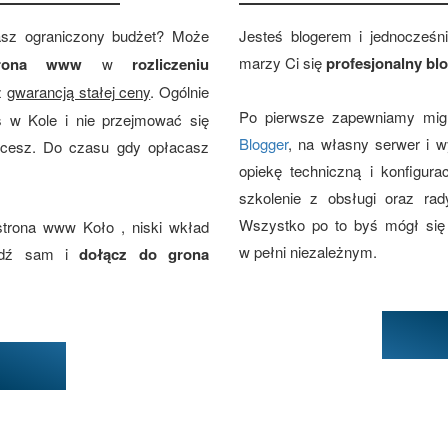
asz ograniczony budżet? Może
Jesteś blogerem i jednocześn
marzy Ci się
profesjonalny bl
strona www
w
rozliczeniu
z
gwarancją stałej ceny
. Ogólnie
Po pierwsze zapewniamy migr
s w Kole i nie przejmować się
Blogger
, na własny serwer i 
hcesz. Do czasu gdy opłacasz
opiekę techniczną i konfigur
szkolenie z obsługi oraz rad
Wszystko po to byś mógł się
strona www Koło , niski wkład
w pełni niezależnym.
awdź sam i
dołącz do grona