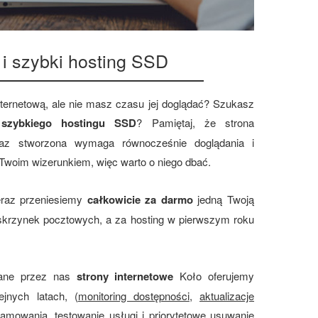
 i szybki hosting SSD
nternetową, ale nie masz czasu jej doglądać? Szukasz
z
szybkiego hostingu SSD
? Pamiętaj, że strona
 raz stworzona wymaga równocześnie doglądania i
 Twoim wizerunkiem, więc warto o niego dbać.
teraz przeniesiemy
całkowicie za darmo
jedną Twoją
 skrzynek pocztowych, a za hosting w pierwszym roku
nane przez nas
strony internetowe
Koło oferujemy
ejnych latach, (
monitoring dostępności
,
aktualizacje
ramowania
,
testowanie usługi i priorytetowe usuwanie