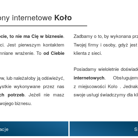
ony internetowe
Koło
cie, to nie ma Cię w biznesie
.
Zadbamy o to, by wykonana pr
eci. Jest pierwszym kontaktem
Twojej firmy i osoby, gdyż je
omniane wrażenie. To
od Ciebie
klienta z sieci.
Posiadamy wieloletnie doświa
internetowych
. Obsługujem
w, lub należałoby ją odświeżyć,
zystkie wykonywane przez nas
z miejscowości Koło . Jednak
ch potrzeb
. Jeżeli nie masz
swoje usługi świadczymy dla kli
wojego biznesu.
acje
S