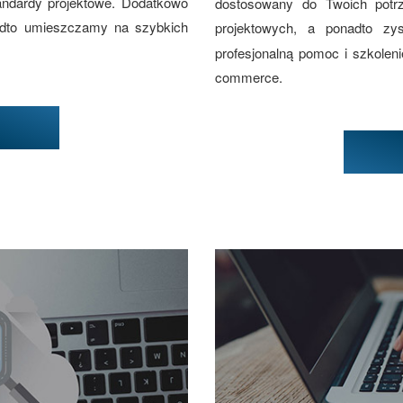
andardy projektowe. Dodatkowo
dostosowany do Twoich potr
adto umieszczamy na szybkich
projektowych, a ponadto z
profesjonalną pomoc i szkolen
commerce.
w