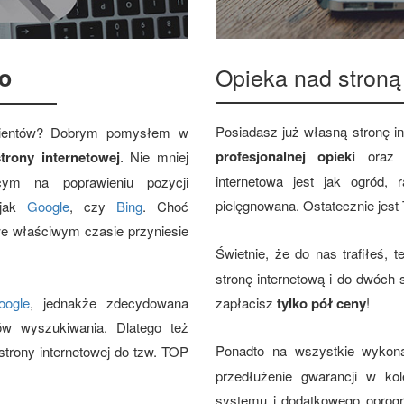
Opieka nad stroną
o
Posiadasz już własną stronę i
klientów? Dobrym pomysłem w
profesjonalnej opieki
ora
trony internetowej
. Nie mniej
internetowa jest jak ogród,
cym na poprawieniu pozycji
pielęgnowana. Ostatecznie jest
 jak
Google
, czy
Bing
. Choć
we właściwym czasie przyniesie
Świetnie, że do nas trafiłeś, 
stronę internetową i do dwóch
oogle
, jednakże zdecydowana
zapłacisz
tylko pół ceny
!
ów wyszukiwania. Dlatego też
Ponadto na wszystkie wyko
trony internetowej do tzw. TOP
przedłużenie gwarancji w kol
systemu i dodatkowego oprog