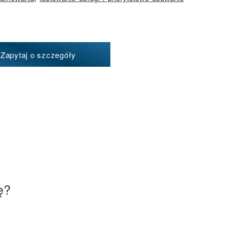
Zapytaj o szczegóły
ę?