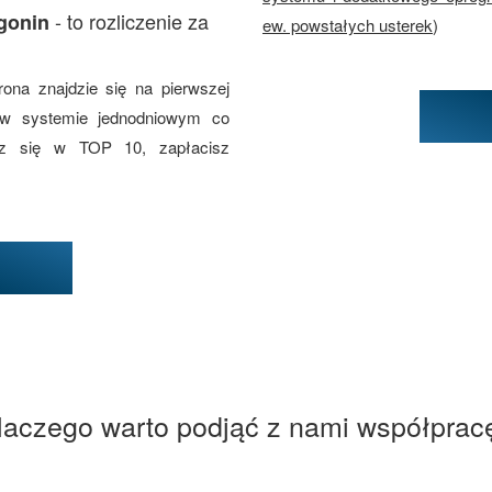
- to rozliczenie za
gonin
ew. powstałych usterek
)
rona znajdzie się na pierwszej
 w systemie jednodniowym co
esz się w TOP 10, zapłacisz
laczego warto podjąć z nami współprac