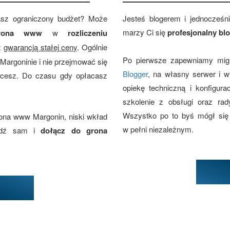
asz ograniczony budżet? Może
Jesteś blogerem i jednocześn
marzy Ci się
profesjonalny bl
strona www
w
rozliczeniu
z
gwarancją stałej ceny
. Ogólnie
Po pierwsze zapewniamy migr
Margoninie i nie przejmować się
Blogger
, na własny serwer i 
hcesz. Do czasu gdy opłacasz
opiekę techniczną i konfigur
szkolenie z obsługi oraz rad
Wszystko po to byś mógł się
rona www Margonin, niski wkład
w pełni niezależnym.
awdź sam i
dołącz do grona