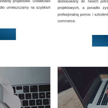
andardy projektowe. Dodatkowo
dostosowany do Twoich potr
adto umieszczamy na szybkich
projektowych, a ponadto z
profesjonalną pomoc i szkolen
commerce.
w