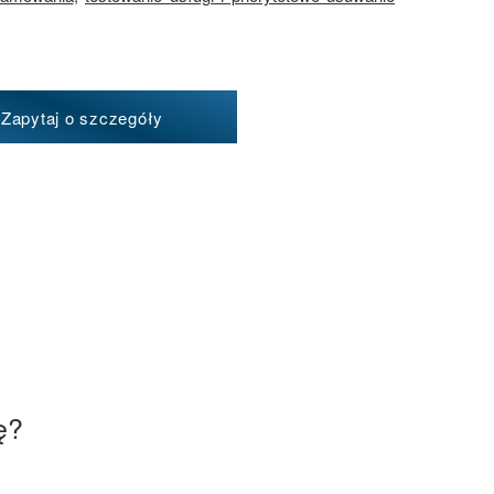
Zapytaj o szczegóły
ę?