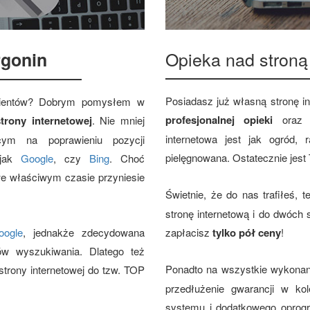
Opieka nad stroną
gonin
Posiadasz już własną stronę i
klientów? Dobrym pomysłem w
profesjonalnej opieki
ora
trony internetowej
. Nie mniej
internetowa jest jak ogród,
cym na poprawieniu pozycji
pielęgnowana. Ostatecznie jest
 jak
Google
, czy
Bing
. Choć
we właściwym czasie przyniesie
Świetnie, że do nas trafiłeś, 
stronę internetową i do dwóch
oogle
, jednakże zdecydowana
zapłacisz
tylko pół ceny
!
ów wyszukiwania. Dlatego też
Ponadto na wszystkie wykona
trony internetowej do tzw. TOP
przedłużenie gwarancji w kol
systemu i dodatkowego oprog