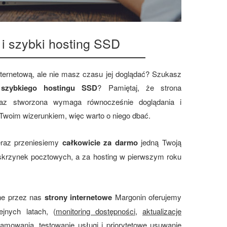
 i szybki hosting SSD
nternetową, ale nie masz czasu jej doglądać? Szukasz
z
szybkiego hostingu SSD
? Pamiętaj, że strona
 raz stworzona wymaga równocześnie doglądania i
 Twoim wizerunkiem, więc warto o niego dbać.
teraz przeniesiemy
całkowicie za darmo
jedną Twoją
 skrzynek pocztowych, a za hosting w pierwszym roku
ne przez nas
strony internetowe
Margonin oferujemy
ejnych latach, (
monitoring dostępności
,
aktualizacje
ramowania
,
testowanie usługi i priorytetowe usuwanie