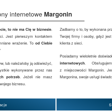
ony internetowe
Margonin
cie, to nie ma Cię w biznesie
.
Zadbamy o to, by wykonana pr
eci. Jest pierwszym kontaktem
Twojej firmy i osoby, gdyż je
omniane wrażenie. To
od Ciebie
klienta z sieci.
?
Posiadamy wieloletnie doświa
internetowych
. Obsługujem
w, lub należałoby ją odświeżyć,
zystkie wykonywane przez nas
z miejscowości Margonin. Je
ch potrzeb
. Jeżeli nie masz
Margonina, swoje usługi świadcz
wojego biznesu.
acje
S