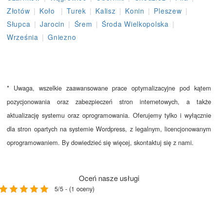
|
|
|
|
|
|
Złotów
Koło
Turek
Kalisz
Konin
Pleszew
|
|
|
|
Słupca
Jarocin
Śrem
Środa Wielkopolska
|
Września
Gniezno
* Uwaga, wszelkie zaawansowane prace optymalizacyjne pod kątem
pozycjonowania oraz zabezpieczeń stron internetowych, a także
aktualizację systemu oraz oprogramowania. Oferujemy tylko i wyłącznie
dla stron opartych na systemie Wordpress, z legalnym, licencjonowanym
oprogramowaniem. By dowiedzieć się więcej, skontaktuj się z nami.
Oceń nasze usługi
5/5 - (1 oceny)