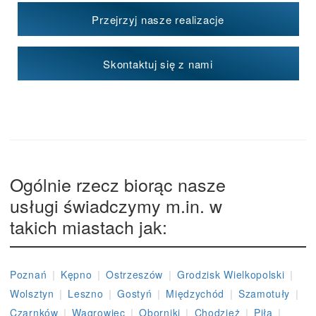
Przejrzyj nasze realizacje
Skontaktuj się z nami
Ogólnie rzecz biorąc nasze
usługi świadczymy m.in. w
takich miastach jak:
|
|
|
|
Poznań
Kępno
Ostrzeszów
Grodzisk Wielkopolski
|
|
|
|
|
Wolsztyn
Leszno
Gostyń
Międzychód
Szamotuły
|
|
|
|
|
Czarnków
Wągrowiec
Oborniki
Chodzież
Piła