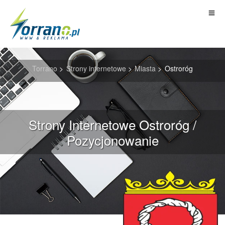
Torrano
>
Strony internetowe
>
Miasta
>
Ostroróg
Strony Internetowe Ostroróg /
Pozycjonowanie