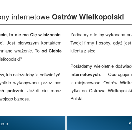
ony internetowe
Ostrów Wielkopolski
cie, to nie ma Cię w biznesie
.
Zadbamy o to, by wykonana pr
eci. Jest pierwszym kontaktem
Twojej firmy i osoby, gdyż je
omniane wrażenie. To
od Ciebie
klienta z sieci.
ielkopolski?
Posiadamy wieloletnie doświa
internetowych
. Obsługujem
w, lub należałoby ją odświeżyć,
zystkie wykonywane przez nas
z miejscowości Ostrów Wielko
ch potrzeb
. Jeżeli nie masz
tylko do Ostrowa Wielkopolsk
Polski.
wojego biznesu.
acje
S