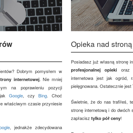
Opieka nad stroną
rów
Posiadasz już własną stronę i
profesjonalnej opieki
ora
klientów? Dobrym pomysłem w
internetowa jest jak ogród,
trony internetowej
. Nie mniej
pielęgnowana. Ostatecznie jest
cym na poprawieniu pozycji
 jak
Google
, czy
Bing
. Choć
Świetnie, że do nas trafiłeś, 
we właściwym czasie przyniesie
stronę internetową i do dwóch
zapłacisz
tylko pół ceny
!
oogle
, jednakże zdecydowana