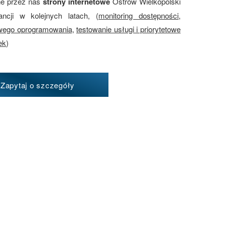
ne przez nas
strony internetowe
Ostrów Wielkopolski
ancji w kolejnych latach, (
monitoring dostępności
,
owego oprogramowania
,
testowanie usługi i priorytetowe
ek
)
Zapytaj o szczegóły