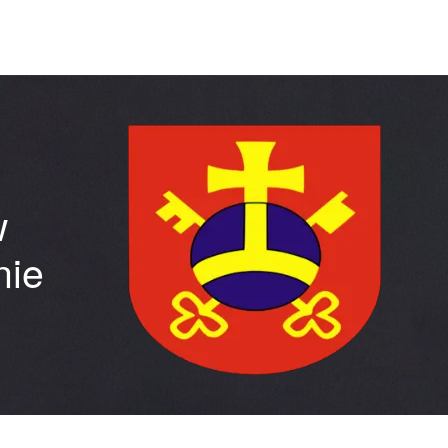
w
nie