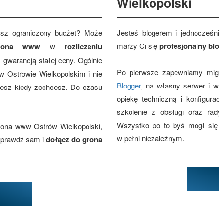
Wielkopolski
asz ograniczony budżet? Może
Jesteś blogerem i jednocześn
marzy Ci się
profesjonalny bl
strona www
w
rozliczeniu
z
gwarancją stałej ceny
. Ogólnie
Po pierwsze zapewniamy migr
w Ostrowie Wielkopolskim i nie
Blogger
, na własny serwer i 
jesz kiedy zechcesz. Do czasu
opiekę techniczną i konfigur
szkolenie z obsługi oraz rad
Wszystko po to byś mógł się
trona www Ostrów Wielkopolski,
w pełni niezależnym.
 Sprawdź sam i
dołącz do grona