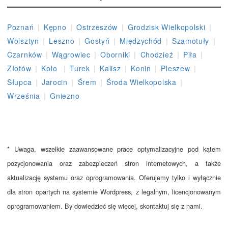
|
|
|
|
Poznań
Kępno
Ostrzeszów
Grodzisk Wielkopolski
|
|
|
|
|
Wolsztyn
Leszno
Gostyń
Międzychód
Szamotuły
|
|
|
|
|
Czarnków
Wągrowiec
Oborniki
Chodzież
Piła
|
|
|
|
|
|
Złotów
Koło
Turek
Kalisz
Konin
Pleszew
|
|
|
|
Słupca
Jarocin
Śrem
Środa Wielkopolska
|
Września
Gniezno
* Uwaga, wszelkie zaawansowane prace optymalizacyjne pod kątem
pozycjonowania oraz zabezpieczeń stron internetowych, a także
aktualizację systemu oraz oprogramowania. Oferujemy tylko i wyłącznie
dla stron opartych na systemie Wordpress, z legalnym, licencjonowanym
oprogramowaniem. By dowiedzieć się więcej, skontaktuj się z nami.