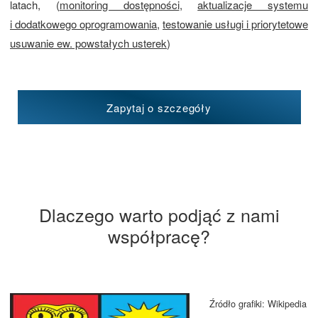
latach, (
monitoring dostępności
,
aktualizacje systemu
i dodatkowego oprogramowania
,
testowanie usługi i priorytetowe
usuwanie ew. powstałych usterek
)
Zapytaj o szczegóły
Dlaczego warto podjąć z nami
współpracę?
Źródło grafiki: Wikipedia