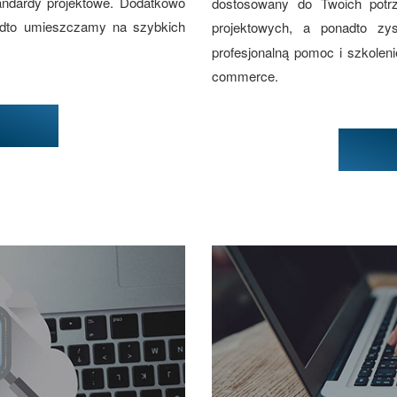
andardy projektowe. Dodatkowo
dostosowany do Twoich potr
adto umieszczamy na szybkich
projektowych, a ponadto z
profesjonalną pomoc i szkolen
commerce.
w