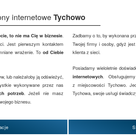
ony internetowe
Tychowo
cie, to nie ma Cię w biznesie
.
Zadbamy o to, by wykonana pr
eci. Jest pierwszym kontaktem
Twojej firmy i osoby, gdyż je
omniane wrażenie. To
od Ciebie
klienta z sieci.
Posiadamy wieloletnie doświa
internetowych
. Obsługujemy
w, lub należałoby ją odświeżyć,
zystkie wykonywane przez nas
z miejscowości Tychowo. Jed
ch potrzeb
. Jeżeli nie masz
Tychowa, swoje usługi świadczy
wojego biznesu.
acje
S