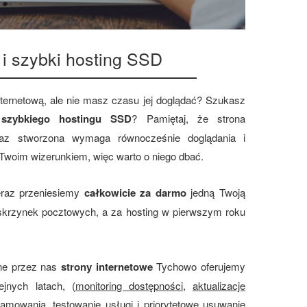
 i szybki hosting SSD
nternetową, ale nie masz czasu jej doglądać? Szukasz
z
szybkiego hostingu SSD
? Pamiętaj, że strona
 raz stworzona wymaga równocześnie doglądania i
 Twoim wizerunkiem, więc warto o niego dbać.
teraz przeniesiemy
całkowicie za darmo
jedną Twoją
 skrzynek pocztowych, a za hosting w pierwszym roku
ne przez nas
strony internetowe
Tychowo oferujemy
ejnych latach, (
monitoring dostępności
,
aktualizacje
ramowania
,
testowanie usługi i priorytetowe usuwanie