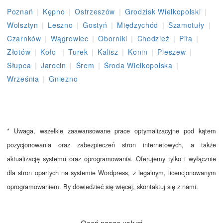
|
|
|
|
Poznań
Kępno
Ostrzeszów
Grodzisk Wielkopolski
|
|
|
|
|
Wolsztyn
Leszno
Gostyń
Międzychód
Szamotuły
|
|
|
|
|
Czarnków
Wągrowiec
Oborniki
Chodzież
Piła
|
|
|
|
|
|
Złotów
Koło
Turek
Kalisz
Konin
Pleszew
|
|
|
|
Słupca
Jarocin
Śrem
Środa Wielkopolska
|
Września
Gniezno
* Uwaga, wszelkie zaawansowane prace optymalizacyjne pod kątem
pozycjonowania oraz zabezpieczeń stron internetowych, a także
aktualizację systemu oraz oprogramowania. Oferujemy tylko i wyłącznie
dla stron opartych na systemie Wordpress, z legalnym, licencjonowanym
oprogramowaniem. By dowiedzieć się więcej, skontaktuj się z nami.
Oceń nasze usługi