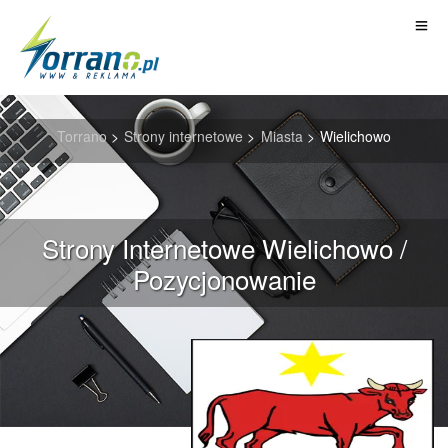
Torrano
>
Strony internetowe
>
Miasta
>
Wielichowo
Strony Internetowe Wielichowo /
Pozycjonowanie